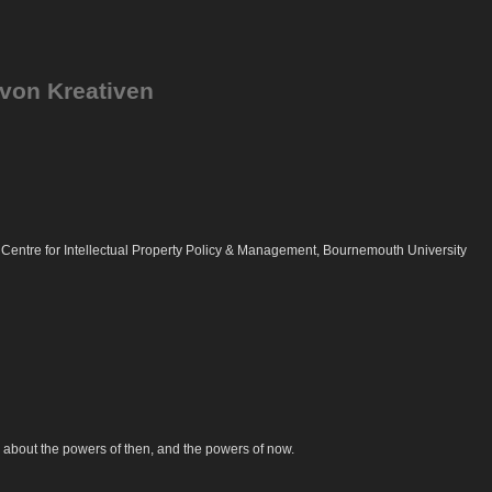
 von Kreativen
s Centre for Intellectual Property Policy & Management, Bournemouth University
r about the powers of then, and the powers of now.