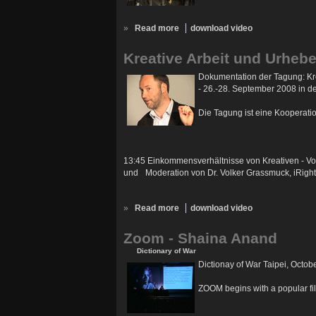
»
Read more
download video
Kreative Arbeit und Urheb
Dokumentation der Tagung: Kre
- 26.-28. September 2008 in 
Die Tagung ist eine Kooperati
13:45 Einkommensverhältnisse von Kreativen - Vort
und Moderation von Dr. Volker Grassmuck, iRights
»
Read more
download video
Zoom - Shaina Anand
Dictionary of War
Dictionay of War Taipei, Octob
ZOOM begins with a popular fil