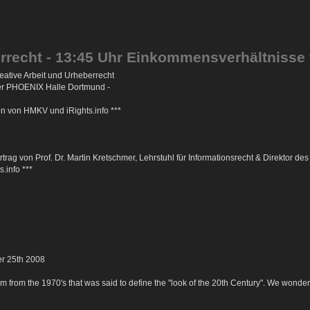
errecht - 13:45 Uhr Einkommensverhältnisse
ative Arbeit und Urheberrecht
der PHOENIX Halle Dortmund -
on von HMKV und iRights.info ***
rag von Prof. Dr. Martin Kretschmer, Lehrstuhl für Informationsrecht & Direktor de
.info ***
er 25th 2008
m from the 1970's that was said to define the "look of the 20th Century". We wonde