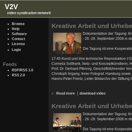
V2V
video syndication network
Browse
Kreative Arbeit und Urhebe
Help
Dokumentation der Tagung: Kre
Software
- 26.-28. September 2008 in 
Contact
License
Die Tagung ist eine Kooperati
Login
17:45 Kunst und ihre technische Reproduktion // D
Cornelia Sollfrank, Netz- und Konzeptkünstlerin,
Feeds
Prof. Dr. Gerhard Pfennig, Geschäftsführender Vo
RDF/RSS 1.0
Christoph Irrgang, freier Fotograf, Hamburg sowie
RSS 2.0
Hanns-Peter Frentz, Leiter Bildarchiv der Stiftung 
»
Read more
download video
Kreative Arbeit und Urhebe
Dokumentation der Tagung: Kre
- 26.-28. September 2008 in 
Die Tagung ist eine Kooperati