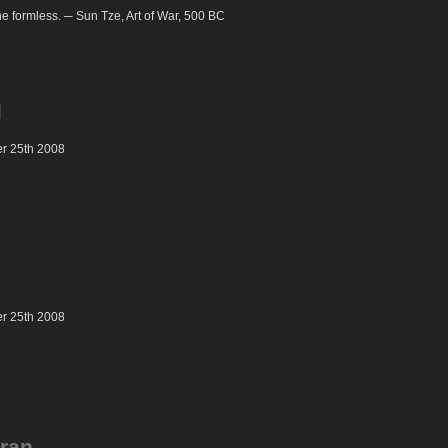
he formless. ─ Sun Tze, Art of War, 500 BC
l
er 25th 2008
er 25th 2008
aran