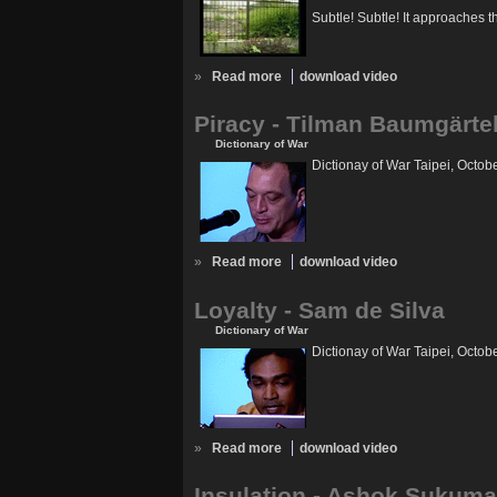
Subtle! Subtle! It approaches t
»
Read more
download video
Piracy - Tilman Baumgärte
Dictionary of War
Dictionay of War Taipei, Octob
»
Read more
download video
Loyalty - Sam de Silva
Dictionary of War
Dictionay of War Taipei, Octob
»
Read more
download video
Insulation - Ashok Sukum