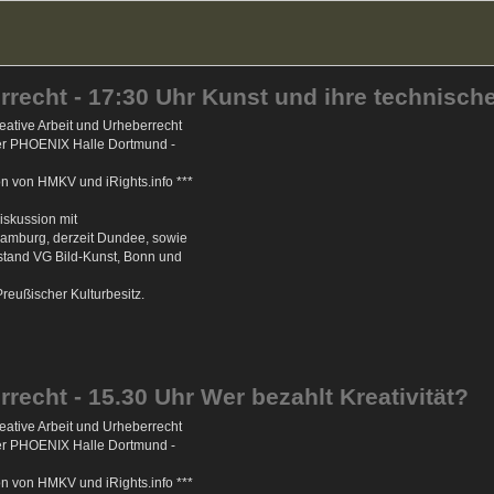
rrecht - 17:30 Uhr Kunst und ihre technisc
ative Arbeit und Urheberrecht
der PHOENIX Halle Dortmund -
on von HMKV und iRights.info ***
iskussion mit
 Hamburg, derzeit Dundee, sowie
rstand VG Bild-Kunst, Bonn und
Preußischer Kulturbesitz.
rrecht - 15.30 Uhr Wer bezahlt Kreativität?
ative Arbeit und Urheberrecht
der PHOENIX Halle Dortmund -
on von HMKV und iRights.info ***