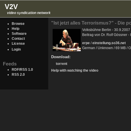
V2V
video syndication network
"Ist jetzt alles Terrorismus?" - Die
Browse
Help
Volksbühne Berlin - 30.9.2007
Software
Beitrag von Dr. Rolf Gössner -
Contact
erpe
/
einstellung.so36.net
License
German / Unknown / 69 MB / O
Login
Download:
Feeds
torrent
RDF/RSS 1.0
Help with watching the video
RSS 2.0