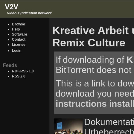
V2V
video syndication network
Browse
Kreative Arbeit
Help
Software
Remix Culture
Contact
License
Login
If downloading of
K
Feeds
BitTorrent does not 
RDF/RSS 1.0
RSS 2.0
This is a link to do
download you need a
instructions instal
Dokumentati
Urheberrech