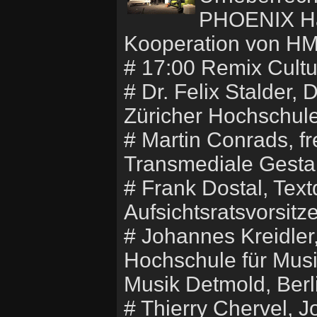
PHOENIX Hal
Kooperation von HMK
# 17:00 Remix Cultur
# Dr. Felix Stalder,
Züricher Hochschule
# Martin Conrads, fre
Transmediale Gestalt
# Frank Dostal, Textd
Aufsichtsratsvorsi
# Johannes Kreidler
Hochschule für Musi
Musik Detmold, Berl
# Thierry Chervel, J