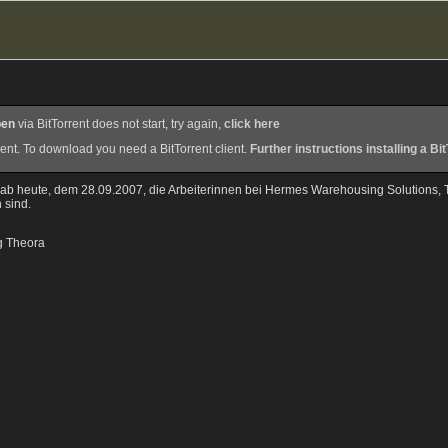
ben
via BitTorrent does not start, try again,
click here
rrent. To download you need a BitTorrent client.
Further instructions installing a Bit
ab heute, dem 28.09.2007, die Arbeiterinnen bei Hermes Warehousing Solutions, To
 sind.
g Theora