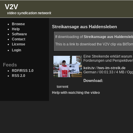
V2V
video syndication network
Browse
Streikansage aus Haldensleben
Help
Software
If downloading of
Streikansage aus Haldensle
Contact
License
This is a link to download the V2V clip via BitTo
Login
Eine Streikende erklärt warum 
Forderungen und Perspektiven
Feeds
kein.tv
/
hws-im-streik.de
RDF/RSS 1.0
German / 00:01:33 / 4 MB / Og
RSS 2.0
Download:
torrent
Help with watching the video