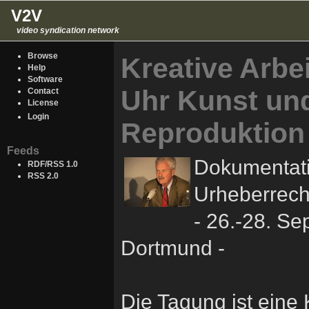
V2V
video syndication network
Browse
Kreative Arbe
Help
Software
Uhr Kunst und
Contact
License
Login
Reproduktion
Feeds
Dokumentati
RDF/RSS 1.0
RSS 2.0
Urheberrech
- 26.-28. S
Dortmund -
Die Tagung ist ein