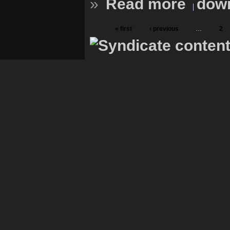
»
Read more
down
« first
‹ previous
…
2