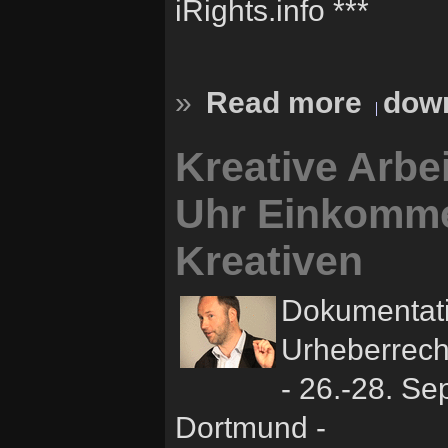
iRights.info ***
»
Read more
down
Kreative Arbe
Uhr Einkomme
Kreativen
Dokumentati
Urheberrech
- 26.-28. S
Dortmund -